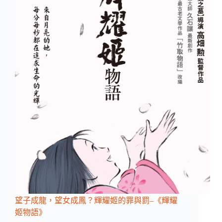
望
女
成
鳳？
輝
耀
姬
的
罪
與
罰
–
《輝
耀
姬
物
語》
望子成龍，望女成鳳？輝耀姬的罪與罰–《輝耀
姬物語》