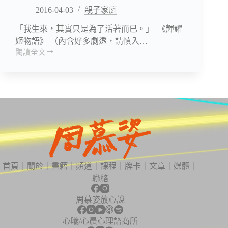
2016-04-03
親子家庭
「我生來，其實只是為了活著而已。」–《輝耀
姬物語》 （內含好多劇透，請慎入…
閱讀全文
望
子
成
龍，
望
女
成
鳳？
輝
耀
姬
首頁
｜
關於
｜
書籍
｜
頻道
｜
課程
｜
牌卡
｜
文章
｜
媒體
｜
的
聯絡
罪
與
周慕姿放心說
罰
–
心曦/心晨心理諮商所
《輝