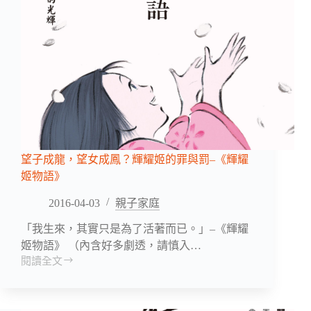
望子成龍，望女成鳳？輝耀姬的罪與罰–《輝耀
姬物語》
2016-04-03
親子家庭
「我生來，其實只是為了活著而已。」–《輝耀
姬物語》 （內含好多劇透，請慎入…
閱讀全文
望
子
成
龍，