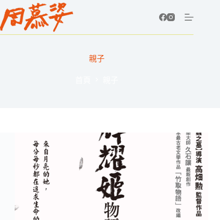
跳
至
主
要
內
親子
容
首頁
親子