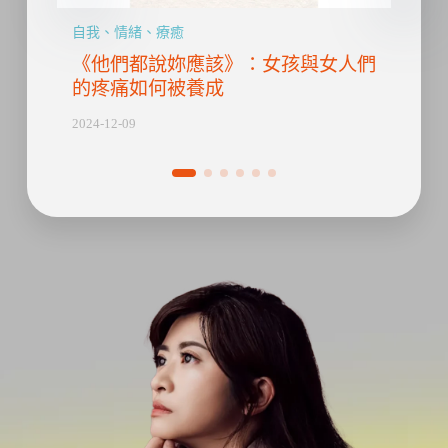
自我、情緒、療癒
自我
最好
《他們都說妳應該》：女孩與女人們
他
的疼痛如何被養成
們
2024-12-09
2024-