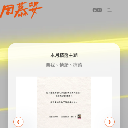
跳
至
主
要
內
容
本月精選主題
自我、情緒、療癒