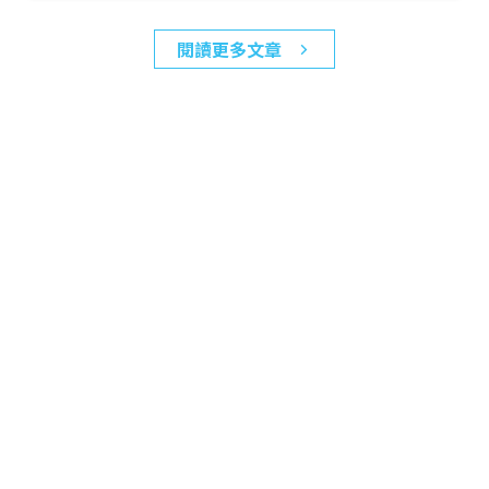
閱讀更多文章
關於
進一步瞭解周慕姿