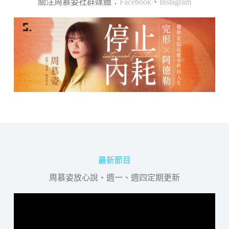
關注周慕姿社群媒體：
Facebook
、
Instagram
最新節目
周慕姿放心說・週一、週四定期更新