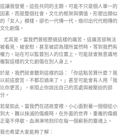
這讓我發覺，這些共同的主題，可能不只是個人單一的
因素，而是整個社會、文化的框架與價值，形塑出類似
的「女人」模樣，卻也一代傳一代，烙印出代代相傳的
文化創傷。
⠀尤其是，當我們曾經歷過這樣的痛苦，這痛苦卻無法
被看見、被安慰，甚至被認為理所當然時，等到我們有
權力，站在可以監督別人的位置上，可能就會無意識地
複製這樣的文化創傷在別人身上。
於是，我們就會聽到這樣的話：「你這點苦算什麼？我
以前這麼苦，不都忍過來了。」甚至可能會有人用「我
比你更苦」，來阻止你說出自己的苦處與被壓迫的部
分。
若是如此，當我們在諮商室裡，小心面對著一個個從小
到大、難以抹滅的傷痕時，在外面的世界，重複的傷痕
正毫不停歇、血淋淋地刻印在每一個嶄新的靈魂上。
我也希望大家能夠了解：