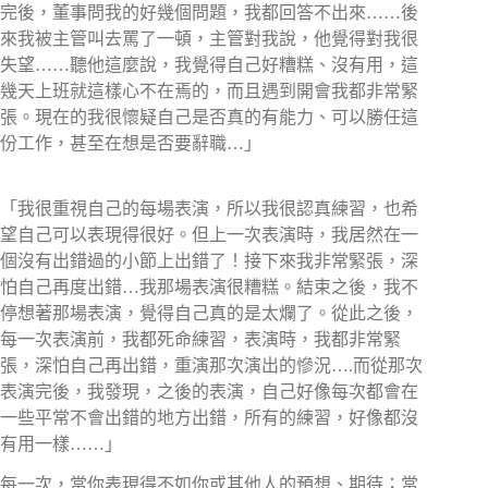
完後，董事問我的好幾個問題，我都回答不出來……後
來我被主管叫去罵了一頓，主管對我說，他覺得對我很
失望……聽他這麼說，我覺得自己好糟糕、沒有用，這
幾天上班就這樣心不在焉的，而且遇到開會我都非常緊
張。現在的我很懷疑自己是否真的有能力、可以勝任這
份工作，甚至在想是否要辭職…」
「我很重視自己的每場表演，所以我很認真練習，也希
望自己可以表現得很好。但上一次表演時，我居然在一
個沒有出錯過的小節上出錯了！接下來我非常緊張，深
怕自己再度出錯…我那場表演很糟糕。結束之後，我不
停想著那場表演，覺得自己真的是太爛了。從此之後，
每一次表演前，我都死命練習，表演時，我都非常緊
張，深怕自己再出錯，重演那次演出的慘況….而從那次
表演完後，我發現，之後的表演，自己好像每次都會在
一些平常不會出錯的地方出錯，所有的練習，好像都沒
有用一樣……」
每一次，當你表現得不如你或其他人的預想、期待；當