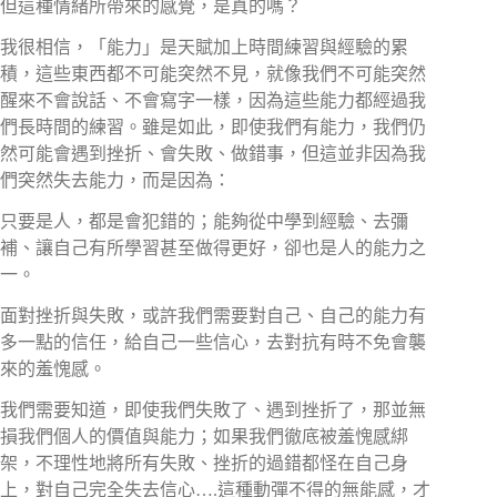
但這種情緒所帶來的感覺，是真的嗎？
我很相信，「能力」是天賦加上時間練習與經驗的累
積，這些東西都不可能突然不見，就像我們不可能突然
醒來不會說話、不會寫字一樣，因為這些能力都經過我
們長時間的練習。雖是如此，即使我們有能力，我們仍
然可能會遇到挫折、會失敗、做錯事，但這並非因為我
們突然失去能力，而是因為：
只要是人，都是會犯錯的；能夠從中學到經驗、去彌
補、讓自己有所學習甚至做得更好，卻也是人的能力之
一。
面對挫折與失敗，或許我們需要對自己、自己的能力有
多一點的信任，給自己一些信心，去對抗有時不免會襲
來的羞愧感。
我們需要知道，即使我們失敗了、遇到挫折了，那並無
損我們個人的價值與能力；如果我們徹底被羞愧感綁
架，不理性地將所有失敗、挫折的過錯都怪在自己身
上，對自己完全失去信心….這種動彈不得的無能感，才