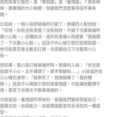
而到底會引發的，是「罪惡感」或「羞愧感」？很多時
候，跟事情的大小無關，但跟我們怎麼看待這件事有
關。
比如說，一個小孩把玻璃杯打破了，旁邊的人對他說：
「哎呀，你有沒有受傷？沒有就好，不過下次拿玻璃杯
要小心點。」這種說法，或許就會讓小孩感覺「我做錯
了，下次要小心點。」這孩子內心被引發的是罪惡感，
他可能甚至會主動去打掃，也提醒自己下次要再小心
些。
但如果，當小孩打破玻璃杯時，旁邊的人說：「你怎麼
這麼不小心，太不謹慎了，笨手笨腳的…..」小孩或許自
己心裡也會想：「我笨死了，我做錯事了，我好糟
糕。」這孩子心裡被引發的是羞愧感，可能讓他動彈不
得，甚至下次再也不敢拿玻璃杯。
也就是說，羞愧感所帶來的，是讓我們徹底懷疑自己，
感覺自信、自我能力、自我價值都會完全消失的一種感
受。