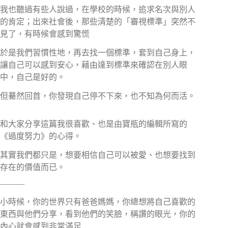
我也聽過有些人說過，在學校的時候，追求名次與別人
的肯定；出來社會後，那些清楚的「審視標準」突然不
見了，有時候會感到驚慌⠀⠀⠀
於是我們習慣性地，再去找一個標準，套到自己身上，
讓自己可以感到安心，藉由達到標準來確認在別人眼
中，自己是好的。⠀⠀⠀
但驀然回首，你發現自己停不下來，也不知為何而活。
⠀⠀⠀⠀
和大家分享這篇我很喜歡、也是由寶瓶的編輯所寫的
《過度努力》的心得。
其實我們都只是，想要相信自己可以被愛、也想要找到
存在的價值而已。
———
小時候，你的世界只有爸爸媽媽，你總想將自己喜歡的
東西與他們分享，看到他們的笑臉，稱讚的眼光，你的
內心就會感到非常滿足⠀⠀⠀⠀⠀⠀