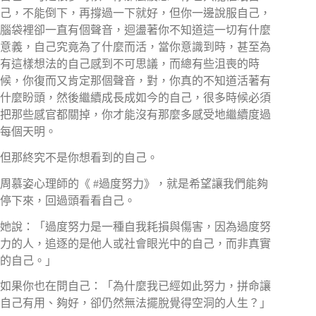
己，不能倒下，再撐過一下就好，但你一邊說服自己，
腦袋裡卻一直有個聲音，迴盪著你不知道這一切有什麼
意義，自己究竟為了什麼而活，當你意識到時，甚至為
有這樣想法的自己感到不可思議，而總有些沮喪的時
候，你復而又肯定那個聲音，對，你真的不知道活著有
什麼盼頭，然後繼續成長成如今的自己，很多時候必須
把那些感官都關掉，你才能沒有那麼多感受地繼續度過
每個天明。​
但那終究不是你想看到的自己。​
周慕姿心理師的《 #過度努力》，就是希望讓我們能夠
停下來，回過頭看看自己。​⠀⠀⠀
她說：「過度努力是一種自我耗損與傷害，因為過度努
力的人，追逐的是他人或社會眼光中的自己，而非真實
的自己。」​
如果你也在問自己：「為什麼我已經如此努力，拼命讓
自己有用、夠好，卻仍然無法擺脫覺得空洞的人生？」​