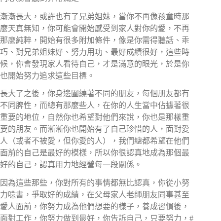
漸漸長大，或許也有了兄弟姐妹，當你不再像孩童時那
麼天真無知，你可能會開始感受到家人對你的愛，不再
那麼純粹，開始有很多附加條件，像是你需得聽話、乖
巧、對兄弟姐妹好、努力用功、最好成績很好，這些時
候，你會發現家人看待自己，才是滿意的眼光，於是你
也開始努力追求這些目標。​⠀⠀⠀⠀⠀
長大了之後，你身邊圍繞著不同的朋友，每個朋友都有
不同脾性，而總有那麼些人，在你的人生當中佔據著很
重要的地位，自然你也希望對他們來說，你也是那樣重
要的朋友。而漸漸你也開始有了自己珍惜的人，面對愛
人（或者不被愛，但你愛的人），我們總都希望在他們
面前的自己是最好的模樣，所以你很認真地成為那個最
好的自己，認真用力地經營每一段關係。​⠀
因為這些那些，你對所有的事情都無比認真，你從小努
力唸書，爭取好的成績，在父母家人老師朋友同事甚至
愛人面前，你努力成為他們想要的樣子，養成習慣後，
面對工作，你努力做到最好，你告訴自己，只要努力，#