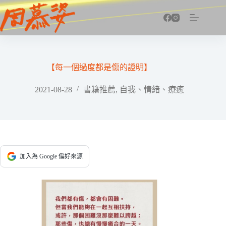
跳
至
主
要
內
容
【每一個過度都是傷的證明】
2021-08-28
書籍推薦
,
自我、情緒、療癒
加入為 Google 偏好來源