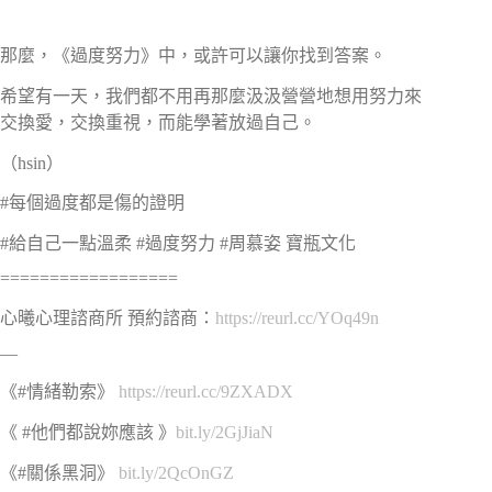
​​​⠀⠀
那麼，《過度努力》中，或許可以讓你找到答案。​
希望有一天，我們都不用再那麼汲汲營營地想用努力來
交換愛，交換重視，而能學著放過自己。​
（hsin）​​⠀⠀⠀⠀
#每個過度都是傷的證明​
#給自己一點溫柔 #過度努力 #周慕姿 寶瓶文化
==================
心曦心理諮商所 預約諮商：
https://reurl.cc/YOq49n
—
《#情緒勒索》
https://reurl.cc/9ZXADX
《 #他們都說妳應該 》
bit.ly/2GjJiaN
《#關係黑洞》
bit.ly/2QcOnGZ