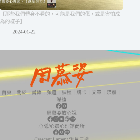
【那些我們轉身不看的，可能是我們的傷，或是害怕成
為的樣子】
2024-01-22
首頁
｜
關於
｜
書籍
｜
頻道
｜
課程
｜
牌卡
｜
文章
｜
媒體
｜
聯絡
周慕姿放心說
心曦/心晨心理諮商所
Crescent Lament 恆月三途