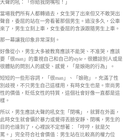
大聲的吼：「你給我閉嘴啦！」
當場我們所有人都轉過去，女生哭了出來但又不敢哭出
聲音，委屈的站在一旁看著那個男生。過沒多久，公車
來了，男生立刻上車，女生委屈的含淚跟隨男生上車。
那一幕讓我印象非常深刻。
好像從小，男生大多被教育應該不能哭、不准哭，應該
要「很man」的重視自己和自己的style，很體諒別人或是
很體貼的問別人的感受、感覺，「是娘砲的行為」。
短短的一些形容詞，「很man」、「娘砲」，充滿了性
別歧視，不只男生自己這樣用，有時女生也是。崇尚男
性的價值，貶低女性的特質，這個社會好像一直都是這
樣。
所以，男生應該大聲的吼女生「閉嘴」，就算在外面，
此時女生就會懾於暴力或覺得丟臉安靜、閉嘴，男生的
目的也達到了，心裡說不定想著：「哼哼，就是欠
罵。」完全符合社會價值：男生站在比較高的權力位