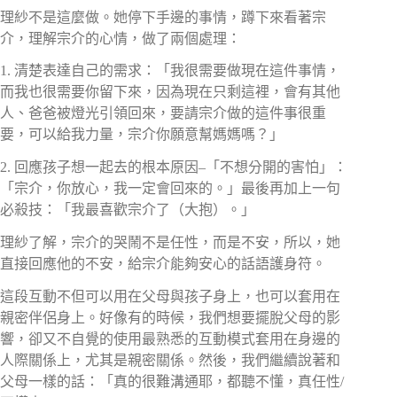
理紗不是這麼做。她停下手邊的事情，蹲下來看著宗
介，理解宗介的心情，做了兩個處理：
1. 清楚表達自己的需求：「我很需要做現在這件事情，
而我也很需要你留下來，因為現在只剩這裡，會有其他
人、爸爸被燈光引領回來，要請宗介做的這件事很重
要，可以給我力量，宗介你願意幫媽媽嗎？」
2. 回應孩子想一起去的根本原因–「不想分開的害怕」：
「宗介，你放心，我一定會回來的。」最後再加上一句
必殺技：「我最喜歡宗介了（大抱）。」
理紗了解，宗介的哭鬧不是任性，而是不安，所以，她
直接回應他的不安，給宗介能夠安心的話語護身符。
這段互動不但可以用在父母與孩子身上，也可以套用在
親密伴侶身上。好像有的時候，我們想要擺脫父母的影
響，卻又不自覺的使用最熟悉的互動模式套用在身邊的
人際關係上，尤其是親密關係。然後，我們繼續說著和
父母一樣的話：「真的很難溝通耶，都聽不懂，真任性/