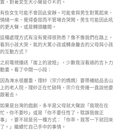
置，對著女生大小聲是ＯＫ的。
有些女生可能不會因此安靜，可能會與男生對罵起來、
情緒一來、覺得委屈而不管場合哭鬧，男生可能因此吼
的更大聲，或是轉頭離開。
這種處理方式有沒有覺得很熟悉？像不像我們在路上，
看到小孩大哭，氣的大罵小孩或轉身離去的父母與小孩
的互動方式？
之前電視播送「崖上的波妞」，少數我沒看過的吉卜力
動畫，看了中間一小段：
因為淹水很嚴重，理紗（宗介的媽媽）要帶補給品去山
上的老人院，理紗正在忙碌時，宗介在旁邊一直說他要
跟著去。
如果是台灣的戲劇，多半是父母就大聲說「我現在在
忙，你不要吵」或是「你不要任性了，耽誤我做正
事」，要不就是另一種方式：「你乖，我等一下就回來
了。」繼續忙自己手中的事情。