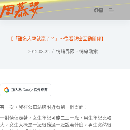
跳
至
主
要
內
容
【「難道大聲就贏了？」～從看親密互動關係】
2015-08-25
情緒界限、情緒勒索
加入為 Google 偏好來源
有一次，我在公車站牌附近看到一個畫面：
一對情侶走著，女生年紀可能二三十歲，男生年紀比較
大，女生大概是一邊很難過一邊說著什麼，男生突然很