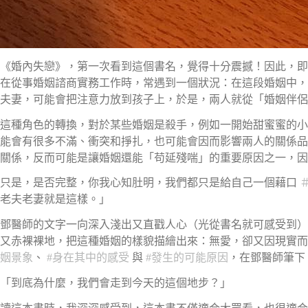
《婚內失戀》，第一次看到這個書名，覺得十分震撼！因此，即
在從事婚姻諮商實務工作時，常遇到一個狀況：在這段婚姻中，
夫妻，可能會把注意力放到孩子上，於是，兩人就從「婚姻伴侶
這種角色的轉換，對於某些婚姻是殺手，例如一開始甜蜜蜜的小
能會有很多不滿、衝突和掙扎，也可能會因而影響兩人的關係品
關係，反而可能是讓婚姻還能「苟延殘喘」的重要原因之一，因
只是，是否完整，你我心知肚明，我們都只是給自己一個藉口
老夫老妻就是這樣。」
鄧醫師的文字一向深入淺出又直戳人心（光從書名就可感受到）
又赤裸裸地，把這種婚姻的樣貌描繪出來：無愛，卻又因現實
姻景象
、
#
身在其中的感受
與
#
發生的可能原因
，在鄧醫師筆下
「到底為什麼，我們會走到今天的這個地步？」