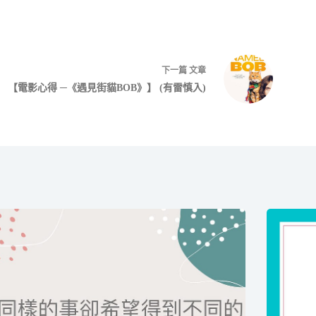
下一篇
文章
【電影心得 ─《遇見街貓BOB》】 (有雷慎入)