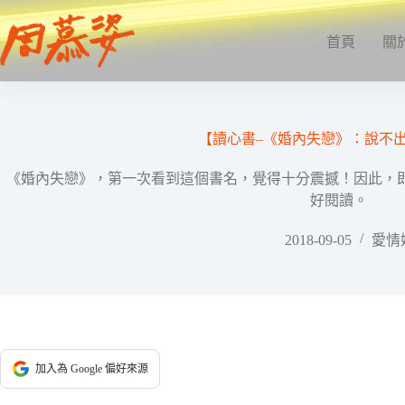
跳
至
首頁
關
主
要
內
容
【讀心書–《婚內失戀》：說不
《婚內失戀》，第一次看到這個書名，覺得十分震撼！因此，
好閱讀。
2018-09-05
愛情
加入為 Google 偏好來源