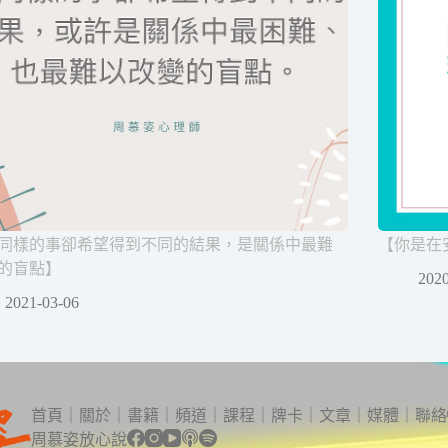
同樣的事卻希望得到不同的結果，是關係中最難
【你是在
的盲點】
2020
2021-03-06
首頁
｜
關於
｜
書籍
｜
頻道
｜
課程
｜
牌卡
｜
文章
｜
媒體
｜
聯絡
周慕姿放心說