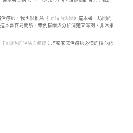
，這本書會給你一些思考的方向，讓你重新省思：我的
商治療師，我也很推薦《
＃
婚內失戀
》這本書，坊間的
這本書容易閱讀、案例描繪與分析清楚又深刻，非常推
：《
#
關係的評估與修復
：培養家庭治療師必備的核心能