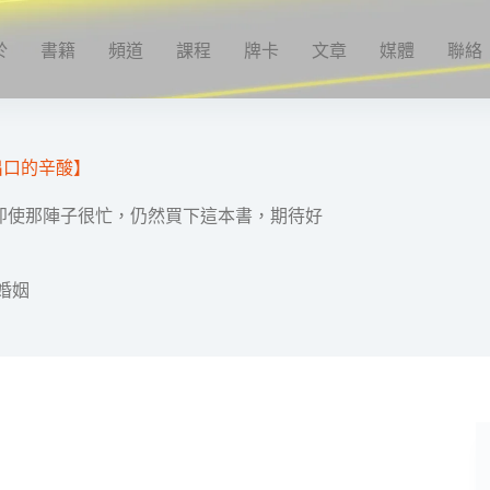
於
書籍
頻道
課程
牌卡
文章
媒體
聯絡
出口的辛酸】
即使那陣子很忙，仍然買下這本書，期待好
婚姻