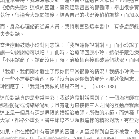
讀這本書時，我深深感受到，這本書不僅適合大眾看，也很適合
《婚內失戀》這樣的困難，實務經驗豐富的鄧醫師，舉出很多實
執行，很適合大眾閱讀後，結合自己的狀況後稍稍調整，而加以
而，身為心理諮商從業人員，我特別喜歡這本書中，有多處節錄
夫妻對話。
當治療師鼓勵小玲對阿志說：「我想聽你說謝謝。」而小玲說了
講一句謝謝總可以吧！」此時，治療師回應小玲，這似乎跟治療
「不用諮商了、諮商沒用」時，治療師直接點破這個狀況，而回
「我想，我們剛才發生了跟你們平常很像的情況！我請小玲做一
了一些不需要的東西，似乎沒有肯定你做的部分。那就像阿志只
玲回應了：「我覺得我做的總是不對。」（p.187-188)
這段對話真的是非常精彩！我從這段對話看到了：一個治療師在
那些防衛或情緒給嚇到；且有能力直接把三人之間的互動歷程說
這正是一個具有清楚界限的婚姻治療師，所做的示範，而這種
大眾，都格外重要。書中節錄不少類似這樣的精彩對話，有些對
如果，你在婚姻中有著溝通的困難，甚至感覺到自己不被愛、覺