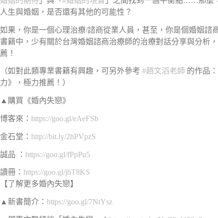
婚姻的期待
」與「
#
婚姻的現實
」之間找到一個平衡點……那麼
人生與婚姻，是否還有其他的可能性？
如果，你是一個心理治療/諮商從業人員，甚至，你是個婚姻諮
書籍中，少有關於台灣婚姻諮商治療師的治療對話分享與分析，
薦！
（如對此類專業書籍有興趣，可另外參考
#
趙文滔老師
的作品
力》，極力推薦！）
▲購買《婚內失戀》
博客來：
https://goo.gl/eAeFSb
金石堂：
http://bit.ly/2hPVpzS
誠品 ：
https://goo.gl/fPpPu5
讀冊：
https://goo.gl/jhT8KS
【了解更多婚內失戀】
▲新書簡介：
https://goo.gl/7NtYsz