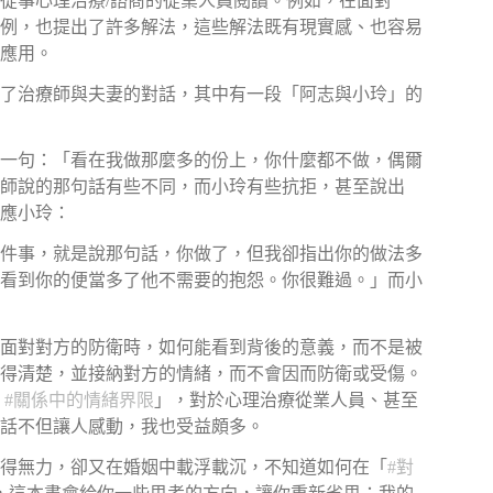
從事心理治療/諮商的從業人員閱讀。例如，在面對
例，也提出了許多解法，這些解法既有現實感、也容易
應用。
了治療師與夫妻的對話，其中有一段「阿志與小玲」的
一句：「看在我做那麼多的份上，你什麼都不做，偶爾
師說的那句話有些不同，而小玲有些抗拒，甚至說出
應小玲：
件事，就是說那句話，你做了，但我卻指出你的做法多
看到你的便當多了他不需要的抱怨。你很難過。」而小
面對對方的防衛時，如何能看到背後的意義，而不是被
得清楚，並接納對方的情緒，而不會因而防衛或受傷。
「
#
關係中的情緒界限
」，對於心理治療從業人員、甚至
話不但讓人感動，我也受益頗多。
得無力，卻又在婚姻中載浮載沉，不知道如何在「
#
對