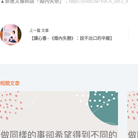
▲鄧惠文醫師談「婚內失戀」：
https://youtu.be/YuCS_l4S3_8
上一篇
文章
【讀心書--《婚內失戀》：說不出口的辛酸】
相關文章