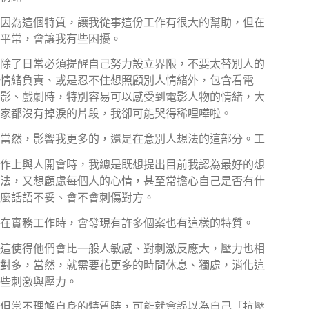
因為這個特質，讓我從事這份工作有很大的幫助，但在
平常，會讓我有些困擾。
除了日常必須提醒自己努力設立界限，不要太替別人的
情緒負責、或是忍不住想照顧別人情緒外，包含看電
影、戲劇時，特別容易可以感受到電影人物的情緒，大
家都沒有掉淚的片段，我卻可能哭得稀哩嘩啦。
當然，影響我更多的，還是在意別人想法的這部分。工
作上與人開會時，我總是既想提出目前我認為最好的想
法，又想顧慮每個人的心情，甚至常擔心自己是否有什
麼話語不妥、會不會刺傷對方。
在實務工作時，會發現有許多個案也有這樣的特質。
這使得他們會比一般人敏感、對刺激反應大，壓力也相
對多，當然，就需要花更多的時間休息、獨處，消化這
些刺激與壓力。
但當不理解自身的特質時，可能就會誤以為自己「抗壓