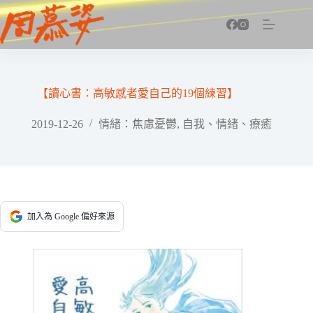
跳
至
主
要
內
容
【讀心書：高敏感者愛自己的19個練習】
2019-12-26
情緒：焦慮憂鬱
,
自我、情緒、療癒
加入為 Google 偏好來源