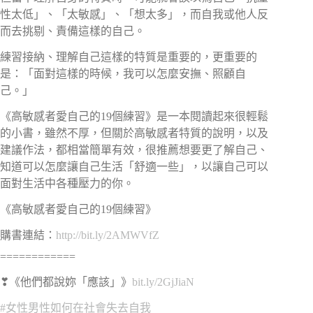
性太低」、「太敏感」、「想太多」，而自我或他人反
而去挑剔、責備這樣的自己。
練習接納、理解自己這樣的特質是重要的，更重要的
是：「面對這樣的時候，我可以怎麼安撫、照顧自
己。」
《高敏感者愛自己的19個練習》是一本閱讀起來很輕鬆
的小書，雖然不厚，但關於高敏感者特質的說明，以及
建議作法，都相當簡單有效，很推薦想要更了解自己、
知道可以怎麼讓自己生活「舒適一些」，以讓自己可以
面對生活中各種壓力的你。
《高敏感者愛自己的19個練習》
購書連結：
http://bit.ly/2AMWVfZ
============
❣《他們都說妳「應該」》
bit.ly/2GjJiaN
#女性男性如何在社會失去自我