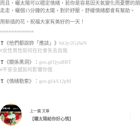
而且，曬太陽可以穩定情緒，若你是容易因天氣變化而憂鬱的朋
走走，曬個15分鐘的太陽，對於紓壓、舒緩情緒都會有幫助。
用新插的花，祝福大家有美好的一天！
============
❣
《他們都說妳「應該」》
bit.ly/2GjJiaN
#
女性男性如何在社會失去自我
❣
《關係黑洞》：
goo.gl/QyaBBT
#
不安全感如何影響你我
❣
《情緒勒索》：
goo.gl/4A12pM
上一篇
文章
【曬太陽給你好心情】