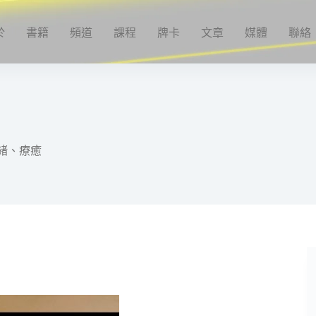
於
書籍
頻道
課程
牌卡
文章
媒體
聯絡
】
緒、療癒