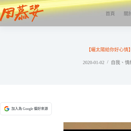
跳
至
首頁
關
主
要
內
容
【曬太陽給你好心情
2020-01-02
自我、情
加入為 Google 偏好來源