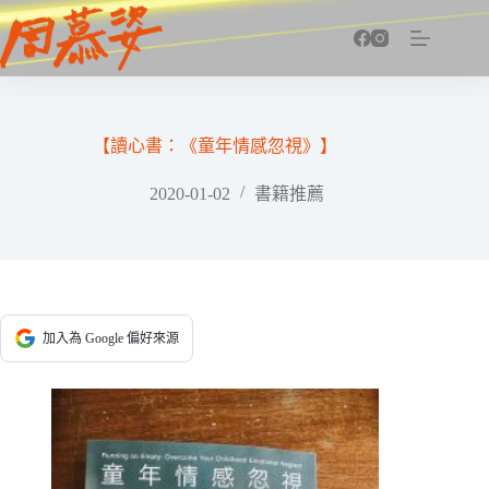
跳
至
主
要
內
容
【讀心書：《童年情感忽視》】
2020-01-02
書籍推薦
加入為 Google 偏好來源