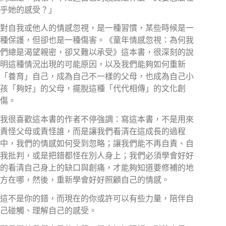
乎她的感受？」
對自我或他人的情感忽視，是一種習慣，某些時候是一
種保護，但卻也是一種傷害。《童年情感忽視：為何我
們總是渴望親密，卻又難以承受》這本書，很深刻的說
明這種情況出現的可能原因，以及我們能夠如何重新
「養育」自己，成為自己不一樣的父母，也成為自己小
孩「夠好」的父母，擺脫這種「代代相傳」的文化創
傷。
我很喜歡這本書的作者不停強調：寫這本書，不是用來
責怪父母或責怪誰，而是讓我們看清在這成長的過程
中，我們的情感如何受到忽略；讓我們能不再自責、自
我批判，或是把錯都怪在別人身上；我們必須學會好好
的看清自己身上的缺口與創痛，才能夠知道要修補的地
方在哪，然後，重新學會好好照顧自己的情感。
這不是你的錯，而現在的你或許可以有些力量，陪伴自
己碰觸、理解自己的感受。