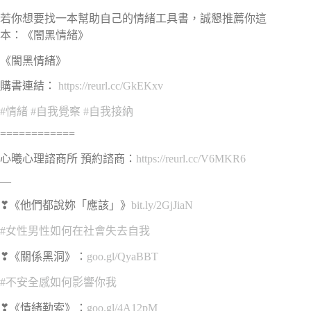
若你想要找一本幫助自己的情緒工具書，誠懇推薦你這
本：《闇黑情緒》
《闇黑情緒》
購書連結：
https://reurl.cc/GkEKxv
#情緒
#自我覺察
#自我接納
============
心曦心理諮商所 預約諮商：
https://reurl.cc/V6MKR6
—
❣
《他們都說妳「應該」》
bit.ly/2GjJiaN
#女性男性如何在社會失去自我
❣
《關係黑洞》：
goo.gl/QyaBBT
#不安全感如何影響你我
❣
《情緒勒索》：
goo.gl/4A12pM