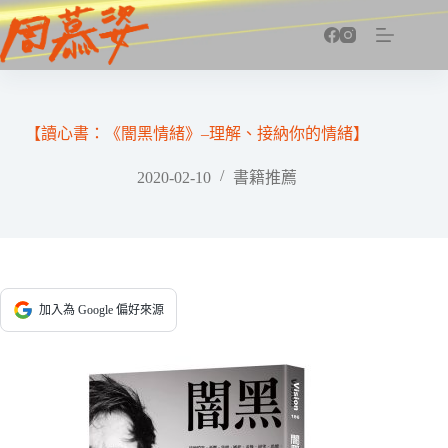
跳
至
主
要
內
容
【讀心書：《闇黑情緒》–理解、接納你的情緒】
2020-02-10
書籍推薦
加入為 Google 偏好來源