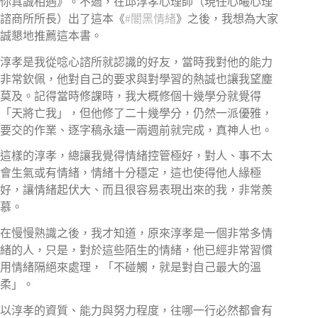
你真誠相遇》。不過，在邱淳孝心理師（現任心曦心理
諮商所所長）出了這本《
#闇黑情緒
》之後，我想為大家
誠懇地推薦這本書。
淳孝是我從唸心諮所就認識的好友，當時我對他的能力
非常欽佩，他對自己的要求與對學習的熱誠也讓我望塵
莫及。記得當時修課時，我大概修個十幾學分就覺得
「天將亡我」，但他修了二十幾學分，仍然一派優雅，
要交的作業、逐字稿永遠一兩週前就完成，真神人也。
這樣的淳孝，總讓我覺得情緒控管極好，對人、事不太
會生氣或有情緒，情緒十分穩定，這也使得他人緣極
好，讓情緒起伏大、而且很容易表現出來的我，非常羨
慕。
在慢慢熟識之後，我才知道，原來淳孝是一個非常多情
緒的人，只是，對於這些陌生的情緒，他已經非常習慣
用情緒隔絕來處理，「不碰觸，就是對自己最大的溫
柔」。
以淳孝的資質、能力與努力程度，往哪一行必然都會有