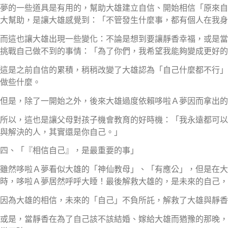
夢的一些道具是有用的，幫助大雄建立自信、開始相信「原來自
大幫助，是讓大雄感覺到：「不管發生什麼事，都有個人在我身
而這也讓大雄出現一些變化：不論是想到要讓靜香幸福，或是當
挑戰自己做不到的事情：「為了你們，我希望我能夠變成更好的
這是之前自信的累積，稍稍改變了大雄認為「自己什麼都不行」
做些什麼。
但是，除了一開始之外，後來大雄過度依賴哆啦Ａ夢因而拿出的
所以，這也是讓父母對孩子機會教育的好時機：「我永遠都可以
與解決的人，其實還是你自己。」
四、「『相信自己』，是最重要的事」
雖然哆啦Ａ夢看似大雄的「神仙教母」、「有應公」，但是在大
時，哆啦Ａ夢居然呼呼大睡！最後解救大雄的，是未來的自己，
因為大雄的相信，未來的「自己」不負所託，解救了大雄與靜香
或是，當靜香在為了自己該不該結婚、嫁給大雄而猶豫的那晚，