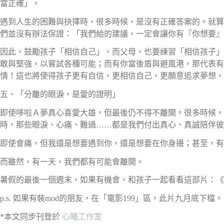
當正確」。
遇到人生的困難與抉擇時，很多時候，是沒有正確答案的。就算
們並沒有辦法保證：「我們給的建議，一定會讓你有『你想要』
因此，鼓勵孩子「相信自己」，而父母，也要練習「相信孩子」
敢與堅強，以嘗試各種可能；而有你當後盾與避風港，那代表有
情！這也將使得孩子更有自信，更相信自己，更願意追求夢想，
五、「分離的眼淚，是愛的證明」
即使哆啦Ａ夢真心喜愛大雄，但最後仍不得不離開。很多時候，
時，那些眼淚、心痛、難過……都是我們付出真心、真誠陪伴彼
即使會痛，但我還是想要遇到你，還是想要在你身邊；甚至，有
而雖然，有一天，我們都有可能會離開。
暑假的最後一個週末，如果有機會，和孩子一起看看這部片：《STA
p.s. 如果有裝mod的朋友，在「電影199」區，此片九月底下檔。
*本文同步刊登於
心曦工作室