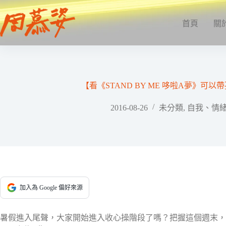
跳
至
首頁
關
主
要
內
容
【看《STAND BY ME 哆啦A夢》可
2016-08-26
未分類
,
自我、情
加入為 Google 偏好來源
暑假進入尾聲，大家開始進入收心操階段了嗎？把握這個週末，推