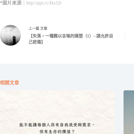
*圖片來源：
http://ppt.cc/Ha32t
上一篇
文章
【失落，一種難以言喻的痛楚（1）--請允許自
己悲傷】
相關文章