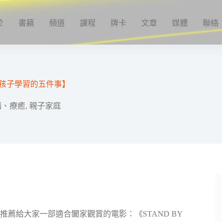
於
書籍
頻道
課程
牌卡
文章
媒體
聯絡
以帶孩子學習的五件事】
緒、療癒
,
親子家庭
薦給大家一部適合闔家觀賞的電影：《STAND BY