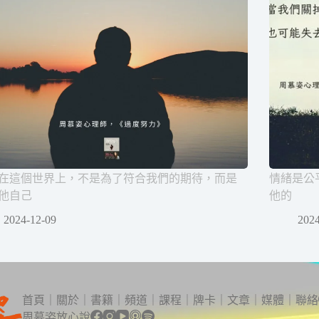
在這個世界上，不是為了符合我們的期待，而是
情緒是公
他自己
他的
2024-12-09
2024
首頁
｜
關於
｜
書籍
｜
頻道
｜
課程
｜
牌卡
｜
文章
｜
媒體
｜
聯絡
周慕姿放心說