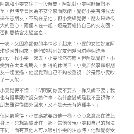
阿凱和小雯交往了一段時間，阿凱對小雯照顧無微不
至，但時常會因為不安全感而吃醋，覺得小雯有時候太
過在意朋友、不夠在意他；但小雯總覺得，朋友是她很
大的重心，兩個人在一起，還是要維持自己的交友圈，
否則愛情會太過窒息。
一次，又因為類似的事情吵了起來：小雯的女性好友阿
琪從國外回來，他們的共同好友們幫阿琪辦個洗塵
party，找小雯一起去，小雯欣然答應。但阿凱覺得，小
雯實在太重視朋友，難得的休假日，小雯居然寧願跟朋
友一起度過，他感覺到自己不夠被重視，於是跟小雯吵
了一大架。
小雯覺得不懂：「明明問你要不要去，你又說不要；我
也有提早跟你說有這件事，為什麼變成是我不重視你？
朋友難得從國外回來，又不是天天有這種事。」
但阿凱覺得，小雯應該要跟他一樣，心心念念都在彼此
身上，只想跟彼此在一起，當他發現小雯和自己的想法
不同，而有其他人可以吸引小雯的注意時，他就覺得受