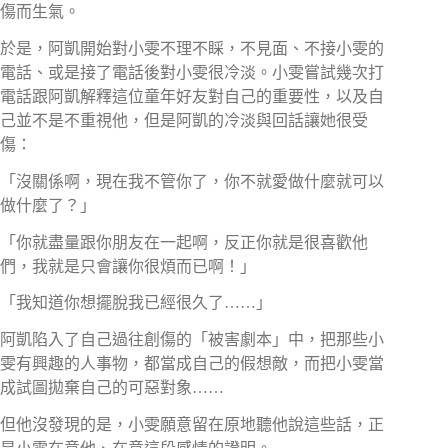
傷而生氣。
於是，阿凱開始對小雯不理不睬，不見面、不接小雯的
電話、或是接了電話後對小雯很冷淡。小雯嘗試幾次打
電話跟阿凱解釋這位童年好友對自己的重要性，以及自
己並不是不重視他，但是阿凱的冷淡與回話讓她很受
傷：
「沒關係啊，現在我不管你了，你不就愛做什麼就可以
做什麼了？」
「你就盡量跟你朋友在一起啊，反正你就是很喜歡他
們，我就是只會讓你很煩而已啊！」
「我知道你想擺脫我已經很久了……」
阿凱陷入了自己過往創傷的「被害劇本」中，把那些小
雯有興趣的人事物，都當成自己的假想敵，而把小雯當
成試圖拋棄自己的可惡對象……
但他沒發現的是，小雯願意留在原地聽他說這些話，正