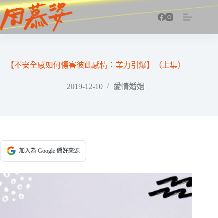
跳
至
主
要
內
容
【不安全感如何傷害彼此感情：業力引爆】（上集）
2019-12-10
愛情婚姻
加入為 Google 偏好來源