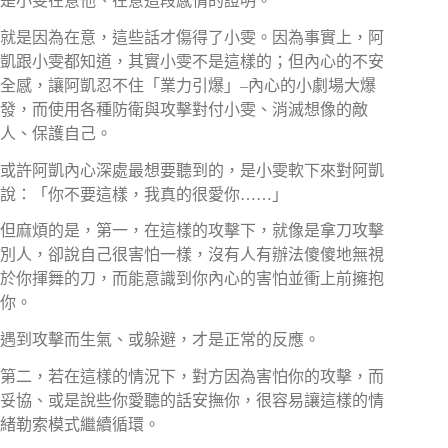
是小雯在意他、在意這段感情的證明。
就是因為在意，這些話才傷得了小雯。因為事實上，阿
凱跟小雯都知道，其實小雯不是這樣的；但內心的不安
全感，讓阿凱忍不住「業力引爆」–內心的小劇場大爆
發，而使用各種防衛與攻擊對付小雯、消滅想像的敵
人、保護自己。
或許阿凱內心深處最想要聽到的，是小雯軟下來對阿凱
說：「你不要這樣，我真的很愛你……」
但麻煩的是，第一，在這樣的攻擊下，就像是拿刀攻擊
別人，卻說自己很害怕一樣，沒有人有辦法傻傻地無視
於你揮舞的刀，而能意識到你內心的害怕並衝上前擁抱
你。
遇到攻擊而生氣、或躲避，才是正常的反應。
第二，若在這樣的情況下，對方因為害怕你的攻擊，而
妥協、或是說些你愛聽的話安撫你，很容易讓這樣的情
緒勒索模式繼續循環。