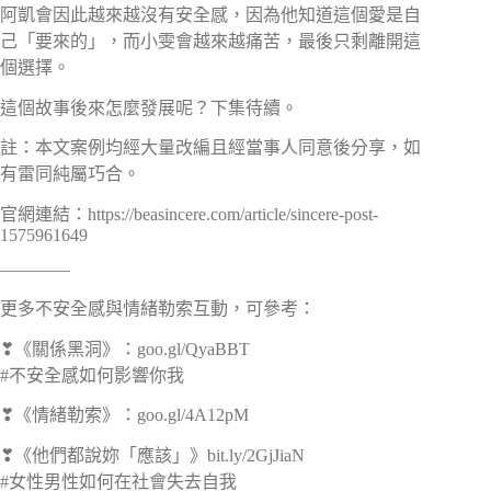
阿凱會因此越來越沒有安全感，因為他知道這個愛是自
己「要來的」，而小雯會越來越痛苦，最後只剩離開這
個選擇。
這個故事後來怎麼發展呢？下集待續。
註：本文案例均經大量改編且經當事人同意後分享，如
有雷同純屬巧合。
官網連結：https://beasincere.com/article/sincere-post-
1575961649
————
更多不安全感與情緒勒索互動，可參考：
❣《關係黑洞》：goo.gl/QyaBBT
#不安全感如何影響你我
❣《情緒勒索》：goo.gl/4A12pM
❣《他們都說妳「應該」》bit.ly/2GjJiaN
#女性男性如何在社會失去自我