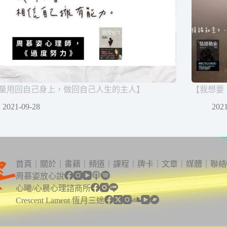
量用回自己身上，做回自己人生的主人】
【我想要
2021-09-28
2021
首頁
｜
關於
｜
書籍
｜
頻道
｜
課程
｜
牌卡
｜
文章
｜
媒體
｜
聯絡
周慕姿放心說
心曦/心晨心理諮商所
Crescent Lament 恆月三途