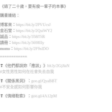
《過了二十歲，要有瘦一輩子的本事》
購書連結：
博客來：
https://bit.ly/2PVUcsJ
金石堂：
https://bit.ly/2QuiWY2
誠品：
https://bit.ly/358fTtR
讀冊：
https://bit.ly/369Rlly
momo：
https://bit.ly/2F9xlDO
============
❣
《他們都說妳「應該」》
bit.ly/2GjJiaN
#女性男性如何在社會失去自我
❣
《關係黑洞》：
goo.gl/QyaBBT
#不安全感如何影響你我
❣
《情緒勒索》：
goo.gl/4A12pM