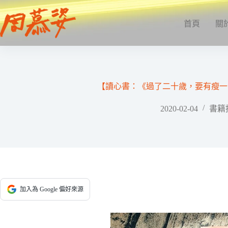
跳
至
首頁
關
主
要
內
容
【讀心書：《過了二十歲，要有瘦一
2020-02-04
書籍
加入為 Google 偏好來源