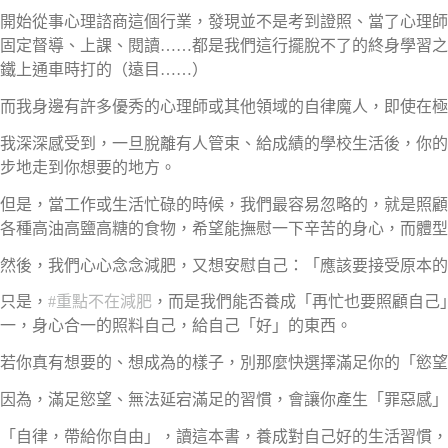
開始從事心理諮商這個行業，發現並不是考到證照、當了心理師
固定督導、上課、閱讀……都是我們這行擺脫不了的終身學習之路
鐵上通車時打的（遠目……）
而我身邊有許多優秀的心理師或其他領域的自律魔人，即使在極
我深深感受到，一旦脫離有人管束、給成績的學校生活後，你的
步地走到你想要的地方。
但是，當工作或生活忙碌的時候，我們最容易忽略的，就是照顧
各種高油高鹽高糖的食物，希望能撫慰一下辛苦的身心，而體型
然後，我們心心念念減肥，又想安慰自己：「應該要接受原本的
只是，
#重點不在減肥
，而是我們能否養成「再忙也要照顧自己
一，身心合一的照料自己，給自己「好」的東西。
若你真有想要的、想成為的樣子，別那麼快選擇滿足你的「慾望
因為，滿足慾望、無法延宕滿足的習慣，會讓你產生「罪惡感」
「自律，帶給你自由」，讀這本書，養成對自己好的生活習慣，