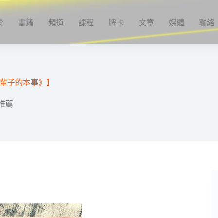
於
書籍
頻道
課程
牌卡
文章
媒體
聯絡
輩子的本事》】
推薦