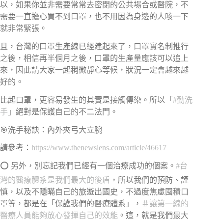
以，如果你並非需要常常去密閉的公共場合或醫院，不
需要一直擔心買不到口罩，也不用因為身邊的人咳一下
就非常緊張。
且，台灣的口罩生產線已經建起來了，口罩實名制推行
之後，相信再半個月之後，口罩的生產量應該可以追上
來，因此請大家一起稍微靜心等候，狀況一定會越來越
好的。
比起口罩，更容易發生的其實是接觸傳染。所以「
#
勤洗
手
」絕對是保護自己的不二法門。
🎯
洗手秘訣：內外夾弓大立腕
請參考：
https://www.thenewslens.com/article/46617
⭕
另外，別忘記我們已經有一個治療成功的個案。
#
台
灣的醫療體系是我們最大的後盾
，所以我們的預防、謹
慎，以及不隱瞞自己的旅遊出國史，不過度焦慮囤積口
罩等，都是在「保護我們的醫療體系」，
＃
讓第一線的
醫療人員能夠放心發揮自己的效能
。這，就是我們最大