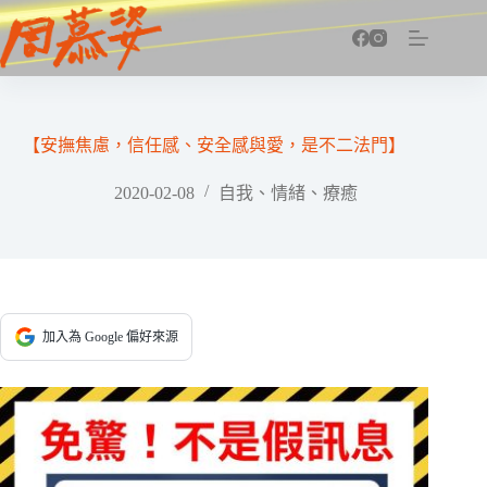
跳
至
主
要
內
容
【安撫焦慮，信任感、安全感與愛，是不二法門】
2020-02-08
自我、情緒、療癒
加入為 Google 偏好來源