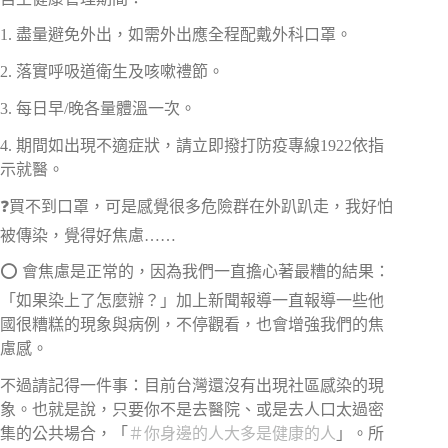
1. 盡量避免外出，如需外出應全程配戴外科口罩。
2. 落實呼吸道衛生及咳嗽禮節。
3. 每日早/晚各量體溫一次。
4. 期間如出現不適症狀，請立即撥打防疫專線1922依指
示就醫。
❓
買不到口罩，可是感覺很多危險群在外趴趴走，我好怕
被傳染，覺得好焦慮……
⭕
會焦慮是正常的，因為我們一直擔心著最糟的結果：
「如果染上了怎麼辦？」加上新聞報導一直報導一些他
國很糟糕的現象與病例，不停觀看，也會增強我們的焦
慮感。
不過請記得一件事：目前台灣還沒有出現社區感染的現
象。也就是說，只要你不是去醫院、或是去人口太過密
集的公共場合，「
＃
你身邊的人大多是健康的人
」。所