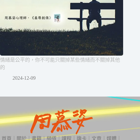
情緒是公平的，你不可能只關掉某些情緒而不關掉其他
的
2024-12-09
首頁
｜
關於
｜
書籍
｜
頻道
｜
課程
｜
牌卡
｜
文章
｜
媒體
｜