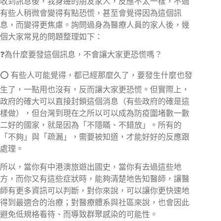
收到訊息後，我身邊的朋友家人，反應不太一樣，不過
有些人稍微會變得有點恐慌，甚至會覺得因為這個訊
息，而變得更焦慮。詢問過身為醫療人員的家人後，幾
個大家常見的問題整理如下：
❓
為什麼要發這個訊息，不會讓大家更恐慌嗎？
⭕
有些人可能覺得，都已經那麼久了，要發生什麼也發
生了，一點用也沒有，反而讓大家更恐慌。但實際上，
政府的確大可以直接封鎖這個消息（有些政府的確是這
樣做），但台灣到現在之所以可以成為防疫圍堵數一數
二好的國家，就是因為「不隱瞞、不錯放」。所有的
「不夠」與「疏漏」，需要被知道，才能好好的反應跟
處理。
所以，當你有中港澳旅遊出國史，當你有去過這些地
方，而你又有這些症狀時，能夠清楚地告知醫師，讓醫
師有更多資訊可以判斷，對你來說，可以讓你更快速地
得到最適合的治療；對醫療體系與社區來說，也會因此
避免低規格看待、而導致群聚感染的可能性。