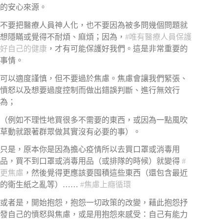
的安心來源。
不要把醫療人員神人化，也不要因為被多問幾個問題就
想隱瞞或覺得不耐煩、麻煩；因為，
#
唯有醫療人員保護
好自己的健康
，才有可能保護好我們。這是非常重要的
事情。
可以適度謹慎，但不要過於焦慮。焦慮會讓我們緊張、
憤怒以及想要過度控制而做出錯誤判斷、進行無效行
為；
（例如不理性地買很多不需要的東西，或因為一點風吹
草動就跟著群眾做其實沒有必要的事）。
只是，原本你是因為擔心疫情所以去買口罩或消毒用
品，買不到口罩或消毒用品（或排隊的時候）就變得
#
更焦慮
，然後覺得更應該要囤積這些東西（還包含最近
的衛生紙之亂等）……
#
焦慮上癮循環
或者是，開始抱怨，抱怨一切政策的改變，藉此抱怨抒
發自己的憤怒與焦慮，或是用抱怨來感受：自己有能力