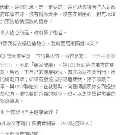
因此，這個訊息，是一定要的：這可能會讓有些人對政
府印象不好、沒有粉飾太平、沒有安到民心；但可以增
加預防疫情擴散的機會。
令人放心的是，政府選了後者。
❓
那我有去過這些地方，我就要居家隔離14天？
⭕
請大家留意一下訊息內容，內容是寫：「
#
自主健康
管理
」，不是「居家隔離」。請1/31有到這些地方的朋
友，留意一下自己的健康狀況、如非必要不要出門，出
門請戴口罩；如果有發燒或呼吸道症狀，除了須戴口
罩、與1922聯絡外，在就醫時，向醫師說明你有到過這
些地方，增快醫師判斷的效率，也可以更快獲得需要的
醫療協助。
🎯
什麼是 #自主健康管理 ？
(此段文字轉自 疾病管制署 – 1922防疫達人 ）
自主健康管理期間：