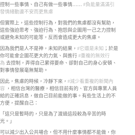
控制一些事情、自己有做一些事情……
#
負能量滿滿引
發情緒動盪不安而更焦慮
但實際上，這些控制行為，對我們的焦慮都沒有幫助，
這些強迫思考、強迫行為、抱怨與企圖用一己之力控制
或避免未知的可能等，反而會造成更大的焦慮。
因為我們是人不是神，未知的結果，
#
它還是未知
；於是
你可能會企圖花更大的力氣、與進行
#
重複的無效行
為
去控制，弄得自己累得要命、卻對自己的身心安頓、
對事情發展毫無幫助。
因此，焦慮的時候，冷靜下來，
#
減少看重複的新聞內
容
，相信台灣的醫療，相信目前有的、官方與專業人員
給的正確訊息，做自己目前能做的事。有些生活上的不
方便，提醒自己：
「這只是暫時的，只是為了渡過這段較為辛苦的時
光。」
可以減少出入公共場合，但不用什麼事情都不能做，你