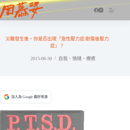
跳
至
主
要
內
容
災難發生後，你是否出現「急性壓力症/創傷後壓力
症」？
2015-06-30
自我、情緒、療癒
加入為 Google 偏好來源