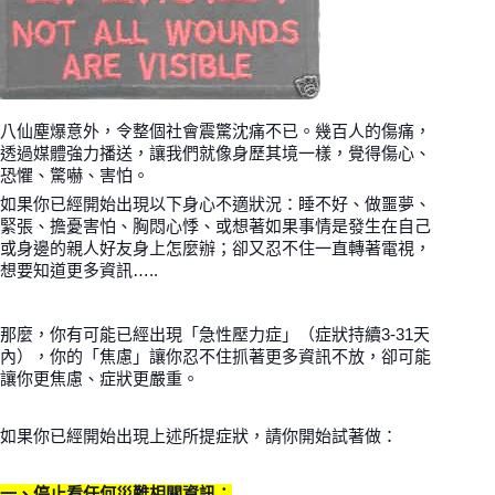
八仙塵爆意外，令整個社會震驚沈痛不已。幾百人的傷痛，
透過媒體強力播送，讓我們就像身歷其境一樣，覺得傷心、
恐懼、驚嚇、害怕。
如果你已經開始出現以下身心不適狀況：睡不好、做噩夢、
緊張、擔憂害怕、胸悶心悸、或想著如果事情是發生在自己
或身邊的親人好友身上怎麼辦；卻又忍不住一直轉著電視，
想要知道更多資訊…..
那麼，你有可能已經出現
「急性壓力症」（症狀持續3-31天
內）
，你的「焦慮」讓你忍不住抓著更多資訊不放，卻可能
讓你更焦慮、症狀更嚴重。
如果你已經開始出現上述所提症狀，請你開始試著做：
一、停止看任何災難相關資訊：