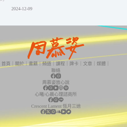
2024-12-09
首頁
｜
關於
｜
書籍
｜
頻道
｜
課程
｜
牌卡
｜
文章
｜
媒體
｜
聯絡
周慕姿放心說
心曦/心晨心理諮商所
Crescent Lament 恆月三途