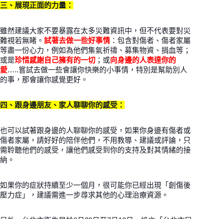
三、展現正面的力量：
雖然建議大家不要暴露在太多災難資訊中，但不代表要對災
難視若無睹。
試著去做一些好事情
：包含對傷者、傷者家屬
等盡一份心力，例如為他們集氣祈禱、募集物資、捐血等；
或是
珍惜感謝自己擁有的一切
；或
向身邊的人表達你的
愛
…..嘗試去做一些會讓你快樂的小事情，特別是幫助別人
的事，那會讓你感覺更好。
四、跟身邊朋友、家人聊聊你的感受：
也可以試著跟身邊的人聊聊你的感受，如果你身邊有傷者或
傷者家屬，請好好的陪伴他們，不用教導、建議或評論，只
需聆聽他們的感受，讓他們感受到你的支持及對其情緒的接
納。
如果你的症狀持續至少一個月，很可能你已經出現「創傷後
壓力症」，建議需進一步尋求其他的心理治療資源。