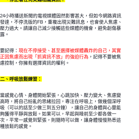
24小時播送新聞的電視媒體固然影響甚大，但如今網路資訊
發達，不停洗版的FB，重複出現災難訊息，也會使人焦慮、
壓力過大。請讓自己減少接觸這些媒體的機會，避免創傷暴
露。
要記得：
現在不停接受、甚至選擇被媒體轟炸的自己，其實
正因焦慮而出現「抓資訊不放」的強迫行為
，記得不要被焦
慮控制，你擁有選擇資訊的權利。
二、呼吸放鬆練習：
當感覺心情、身體開始緊張，心跳加快、壓力變大、焦慮變
高時，將自己紛亂的思緒拉回，專注在呼吸上，做幾個深呼
吸（可以的話至少做三到五分鐘），讓自己的身體與心靈能
夠獲得平靜與放鬆。如果可以，早起與睡前至少都各做一
次，平常一感覺到緊張，則隨時可以做，讓身體慢慢熟悉這
種放鬆的感覺。