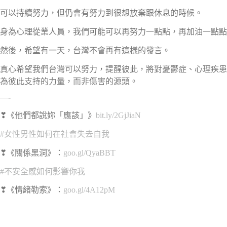
可以持續努力，但仍會有努力到很想放棄跟休息的時候。
身為心理從業人員，我們可能可以再努力一點點，再加油一點點
然後，希望有一天，台灣不會再有這樣的發言。
真心希望我們台灣可以努力，提醒彼此，將對憂鬱症、心理疾患
為彼此支持的力量，而非傷害的源頭。
—-
❣《他們都說妳「應該」》
bit.ly/2GjJiaN
#女性男性如何在社會失去自我
❣《關係黑洞》：
goo.gl/QyaBBT
#不安全感如何影響你我
❣《情緒勒索》：
goo.gl/4A12pM