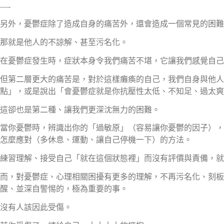
—-
另外，憂鬱症除了造成自身的痛苦外，還會造成一個常見的困難
那就是他人的不諒解、甚至污名化。
在憂鬱症發生時，症狀本身令我們痛苦不堪，它讓我們感覺自己
但第二層更大的痛苦是，對於這樣癱瘓的自己，我們自身與他人
點」，或是說出「會憂鬱症就是你抗壓性太低、不知足、過太爽
這卻也是第二種、讓我們更深沈無力的困難。
當你憂鬱時，辨識出你的「過敏原」（容易讓你憂鬱的因子），
怎麼應對（多休息、運動、讓自己停機一下）的方法。
練習理解、接受自己「就在這個狀態裡」而沒有評價與責備，就
而，對憂鬱症、心理相關困擾有更多的理解，不再污名化、刻板
醒、並深自警惕的，極為重要的事。
沒有人該因此受傷。