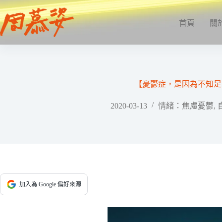
跳
至
首頁
關
主
要
內
容
【憂鬱症，是因為不知足
2020-03-13
情緒：焦慮憂鬱
,
加入為 Google 偏好來源