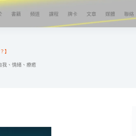
於
書籍
頻道
課程
牌卡
文章
媒體
聯絡
？】
自我、情緒、療癒