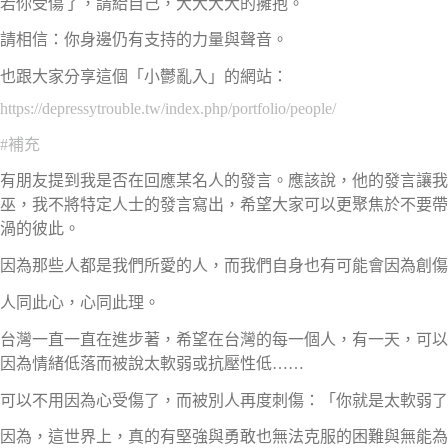
若你受傷了，請給自己，大大大大的擁抱。
請相信：你身邊仍有支持的力量與聲音。
也跟大家分享這個「小鬱亂入」的網站：
https://depressytrouble.tw/index.php/portfolio/people/
#
補充
有朋友提到我是否在回應某名人的發言。應該說，他的發言讓我
巫，我不將特定人士的發言寫出，希望大家可以更聚焦於不要帶
渦的彼此。
因為那些人都是我們所愛的人，而我們自身也有可能會因為創傷
人同此心，心同此理。
台灣一直一直在進步著，希望在台灣的每一個人，有一天，可以
因為情緒低落而被說太軟弱或抗壓性低……
可以不用因為心受傷了，而被別人再度刺傷：「你就是太軟弱了
因為，這世界上，真的有堅強與勇敢也無法克服的困難與無能為