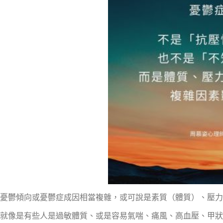
憂鬱傾向或憂鬱症成因相當複雜，或可說是素質（體質）、壓力
就像是有些人是過敏體質、或是容易氣喘、痛風、高血壓、甲狀