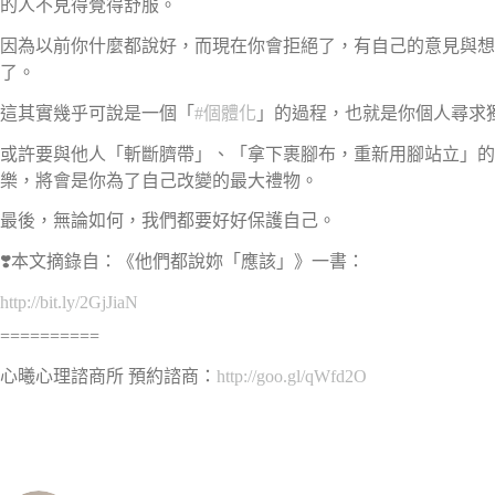
的人不見得覺得舒服。
因為以前你什麼都說好，而現在你會拒絕了，有自己的意見與想
了。
這其實幾乎可說是一個「
#個體化
」的過程，也就是你個人尋求
或許要與他人「斬斷臍帶」、「拿下裹腳布，重新用腳站立」的
樂，將會是你為了自己改變的最大禮物。
最後，無論如何，我們都要好好保護自己。
❣️
本文摘錄自：《他們都說妳「應該」》一書：
http://bit.ly/2GjJiaN
==========
心曦心理諮商所 預約諮商：
http://goo.gl/qWfd2O