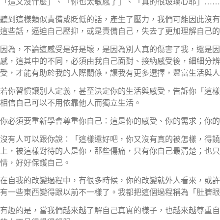
「這又沒什麼」、「你也太敏感了」、「真的很玻璃心耶」……
聽到這樣類似責備或貶低的話，產生了壓力，我們可能因此沒有
這些話，逼迫自己壓抑，或是責備自己，失去了更加理解自己的
因為，不論這感受是好是壞，是因為別人真的傷害了我，還是因
感，這其中的不同，必須由我自己面對、接納感受後，細細分辨
受，才能有助於我的人際關係，讓我有更多選擇，豐富生活與人
若你習慣讓別人定義，甚至決定你的生活與感受，告訴你「這樣
相信自己可以不用依靠他人而獨立生活。
你必須要重新學會尊重你自己：這是你的感受、你的需求；你的
沒有人可以跟你說：「這樣還好吧，你又沒有真的被怎樣，得饒
上，被這樣對待的人是你，那些傷痛，只有你自己最清楚；也只
情，好好保護自己。
在自我的改變過程中，有很多時候，你的改變就外人看來，或許
有一些東西變得跟以前不一樣了。我都把這個過程稱為「肚臍眼
有趣的是，當我們越來越了解自己真實的樣子，也越來越尊重自