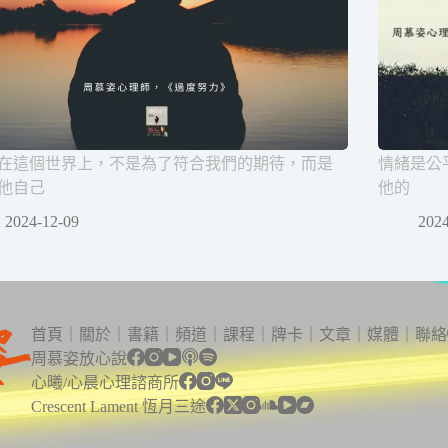
在這個世界上，不是為了符合我們的期待，而是
情緒是公
他自己
他的
2024-12-09
2024
首頁
｜
關於
｜
書籍
｜
頻道
｜
課程
｜
牌卡
｜
文章
｜
媒體
｜
聯絡
周慕姿放心說
心曦/心晨心理諮商所
Crescent Lament 恆月三途