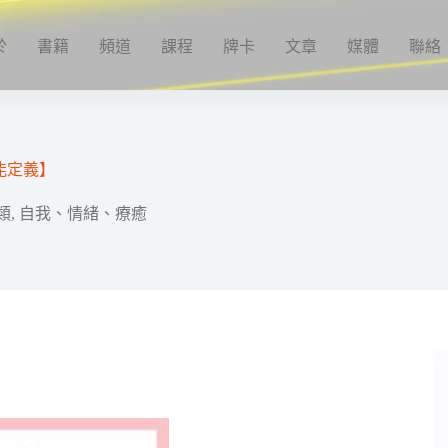
於
書籍
頻道
課程
牌卡
文章
媒體
聯絡
能定義】
類
,
自我、情緒、療癒