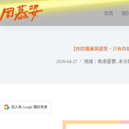
跳
至
首頁
關
主
要
內
容
【你的傷害與感受，只有你
2020-04-27
情緒：焦慮憂鬱
,
未分
加入為 Google 偏好來源