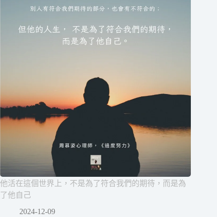
他活在這個世界上，不是為了符合我們的期待，而是為
了他自己
2024-12-09