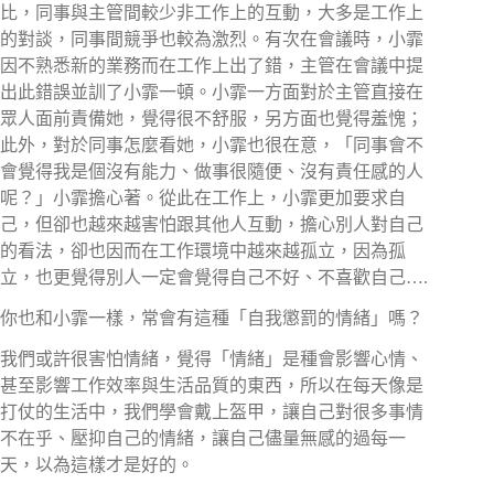
比，同事與主管間較少非工作上的互動，大多是工作上
的對談，同事間競爭也較為激烈。有次在會議時，小霏
因不熟悉新的業務而在工作上出了錯，主管在會議中提
出此錯誤並訓了小霏一頓。小霏一方面對於主管直接在
眾人面前責備她，覺得很不舒服，另方面也覺得羞愧；
此外，對於同事怎麼看她，小霏也很在意，「同事會不
會覺得我是個沒有能力、做事很隨便、沒有責任感的人
呢？」小霏擔心著。從此在工作上，小霏更加要求自
己，但卻也越來越害怕跟其他人互動，擔心別人對自己
的看法，卻也因而在工作環境中越來越孤立，因為孤
立，也更覺得別人一定會覺得自己不好、不喜歡自己….
你也和小霏一樣，常會有這種「自我懲罰的情緒」嗎？
我們或許很害怕情緒，覺得「情緒」是種會影響心情、
甚至影響工作效率與生活品質的東西，所以在每天像是
打仗的生活中，我們學會戴上盔甲，讓自己對很多事情
不在乎、壓抑自己的情緒，讓自己儘量無感的過每一
天，以為這樣才是好的。