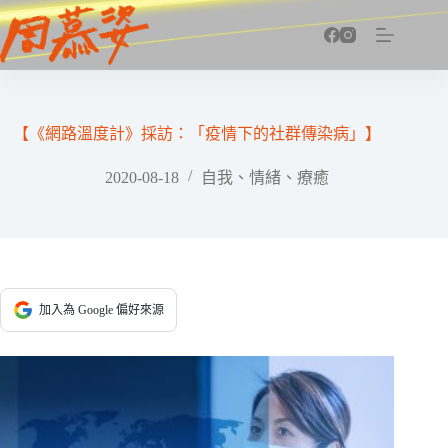
跳
至
主
要
內
容
【《網路溫度計》採訪：「疫情下的社群傳染病」】
2020-08-18
自我、情緒、療癒
加入為 Google 偏好來源