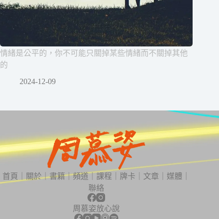
情緒是公平的，你不可能只關掉某些情緒而不關掉其他
的
2024-12-09
首頁
｜
關於
｜
書籍
｜
頻道
｜
課程
｜
牌卡
｜
文章
｜
媒體
｜
聯絡
周慕姿放心說