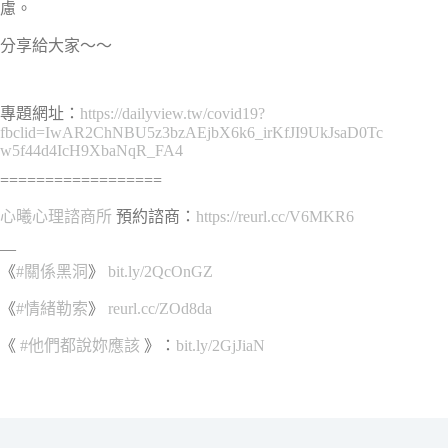
慮。
分享給大家～～
專題網址：
https://dailyview.tw/covid19?
fbclid=IwAR2ChNBU5z3bzAEjbX6k6_irKfJI9UkJsaD0Tc
w5f44d4IcH9XbaNqR_FA4
==================
心曦心理諮商所
預約諮商：
https://reurl.cc/V6MKR6
—
《
#
關係黑洞
》
bit.ly/2QcOnGZ
《
#
情緒勒索
》
reurl.cc/ZOd8da
《
#
他們都說妳應該
》：
bit.ly/2GjJiaN