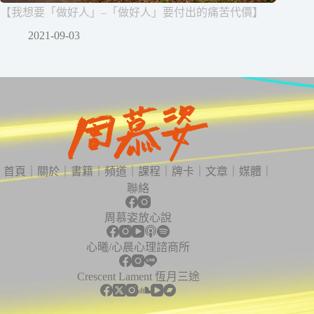
【我想要「做好人」–「做好人」要付出的痛苦代價】
2021-09-03
首頁
｜
關於
｜
書籍
｜
頻道
｜
課程
｜
牌卡
｜
文章
｜
媒體
｜
聯絡
周慕姿放心說
心曦/心晨心理諮商所
Crescent Lament 恆月三途