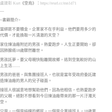
盧建彰 Kurt
《空烏》：
https://reurl.cc/mn1d71
—
<書籍簡介>
當綁匪不要贖金，企業家不在乎利益，他們要用多少的
代價，才能換取一片清澈的天空？
家住煉油廠附近的男孩，熱愛跑步，人生正要開始，卻
因肺腺癌18歲驟然離世。
男孩託夢，要父母親快點離開故鄉，逃到空氣較好的山
上生活……
男孩的爸爸，與集團接班人，也就是當年受政府委託建
造煉油廠的男人的兒子碰面。
接班人很誠意地想幫助他們，因為他相信，也熱愛跑步
的父親，絕對不想看到今日煉油廠帶來的那一片汙濁天
空。
只是，一個是純樸的鄉民，一個是企業接班人，18歲男