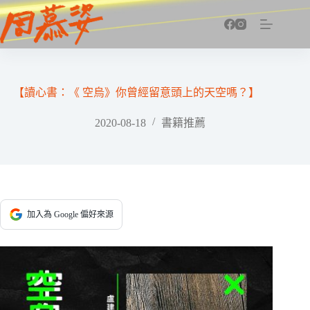
跳
至
主
要
內
容
【讀心書：《 空烏》你曾經留意頭上的天空嗎？】
2020-08-18
書籍推薦
加入為 Google 偏好來源