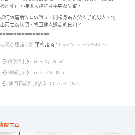
孩的死亡，接班人跑步途中突然失蹤，
如何讓這兩位看似對立，同樣身為人父人子的男人，付
出死亡為代價，找回他人遺忘的良知？
==================
心曦心理諮商所
預約諮商：
https://reurl.cc/V6MKR6
—
《
#關係黑洞
》
bit.ly/2QcOnGZ
《
#情緒勒索
》
reurl.cc/ZOd8da
《
#他們都說妳應該
》：
bit.ly/2GjJiaN
相關文章