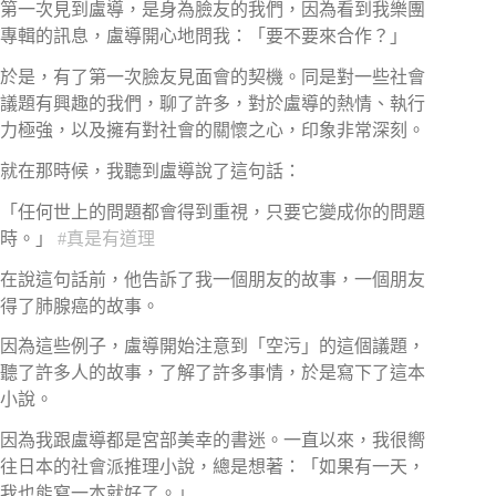
第一次見到盧導，是身為臉友的我們，因為看到我樂團
專輯的訊息，盧導開心地問我：「要不要來合作？」
於是，有了第一次臉友見面會的契機。同是對一些社會
議題有興趣的我們，聊了許多，對於盧導的熱情、執行
力極強，以及擁有對社會的關懷之心，印象非常深刻。
就在那時候，我聽到盧導說了這句話：
「任何世上的問題都會得到重視，只要它變成你的問題
時。」
#真是有道理
在說這句話前，他告訴了我一個朋友的故事，一個朋友
得了肺腺癌的故事。
因為這些例子，盧導開始注意到「空污」的這個議題，
聽了許多人的故事，了解了許多事情，於是寫下了這本
小說。
因為我跟盧導都是宮部美幸的書迷。一直以來，我很嚮
往日本的社會派推理小說，總是想著：「如果有一天，
我也能寫一本就好了。」